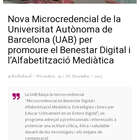
Nova Microcredencial de la
Universitat Autònoma de
Barcelona (UAB) per
promoure el Benestar Digital i
l’Alfabetització Mediàtica
@radiolocal
Divendres, 19 / De Desembre / 2025
La UAB llança la microcredencial
“Microcredencial en Benestar Digital i
Alfabetització Mediàtica: Estratègies i Eines per
Educar Críticament en un Entorn Digital”, un
programa adreçat a professionals i interessats a
potenciar una actitud crítica, ètica i saludable
davant de les tecnologies i els mitjans de
comunicació