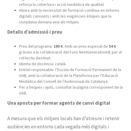
reforça la cobertura i acció mediàtica de qualitat.
Alinea amb la necessitat de formació contínua en entorns
digitals canviants i amb les exigències ètiques que la
ciutadania demana avui als mitjans.
Detalls d’admissió i preu
Preu del programa:
180 €
. Amb un preu especial de
54 €
gràcies a la col·laboració del Fons NextGenerationUE per al
col·lectiu destinat.
Idioma de docència: català.
Entitat responsable: l’Escola de Formació Permanent de la
UAB, amb la col·laboració de la Plataforma per l’Educació
Mediàtica del Consell de l’Audiovisual de Catalunya.
Per a beques i ajuts, consultar la pàgina corresponent de la
UAB.
Una aposta per formar agents de canvi digital
A mesura que els mitjans locals han d’atreure i retenir
audiències en entorns cada vegada més digitals i