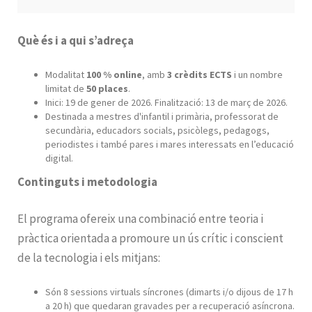
Què és i a qui s’adreça
Modalitat
100 % online
, amb
3 crèdits ECTS
i un nombre
limitat de
50 places
.
Inici: 19 de gener de 2026. Finalització: 13 de març de 2026.
Destinada a mestres d'infantil i primària, professorat de
secundària, educadors socials, psicòlegs, pedagogs,
periodistes i també pares i mares interessats en l’educació
digital.
Continguts i metodologia
El programa ofereix una combinació entre teoria i
pràctica orientada a promoure un ús crític i conscient
de la tecnologia i els mitjans:
Són 8 sessions virtuals síncrones (dimarts i/o dijous de 17 h
a 20 h) que quedaran gravades per a recuperació asíncrona.