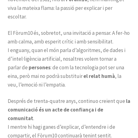
viva la mateixa flama: la passió per explicar i per
escoltar.
El Fòrum10 és, sobretot, una invitació a pensar. A fer-ho
amb calma, amb esperit crític i amb sensibilitat.
I enguany, quan el món parla d’algoritmes, de dades i
d’intel·ligència artificial, nosaltres volem tornar a
parlar de
persones
: de com la tecnologia pot ser una
eina, però mai no podrà substituir
el relat humà
, la
veu, l’emoció ni l’empatia.
Després de trenta-quatre anys, continuo creient que
la
comunicació és un acte de confiança i de
comunitat
.
I mentre hi hagi ganes d’explicar, d’entendre i de
compartir, el Fòrum10 continuarà tenint sentit.