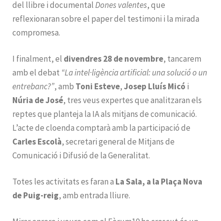
del llibre i documental
Dones valentes
, que
reflexionaran sobre el paper del testimoni i la mirada
compromesa.
I finalment, el
divendres 28 de novembre
, tancarem
amb el debat
“La intel·ligència artificial: una solució o un
entrebanc?”
, amb
Toni Esteve
,
Josep Lluís Micó
i
Núria de José
, tres veus expertes que analitzaran els
reptes que planteja la IA als mitjans de comunicació.
L’acte de cloenda comptarà amb la participació de
Carles Escolà
, secretari general de Mitjans de
Comunicació i Difusió de la Generalitat.
Totes les activitats es faran a
La Sala, a la Plaça Nova
de Puig-reig
, amb entrada lliure.