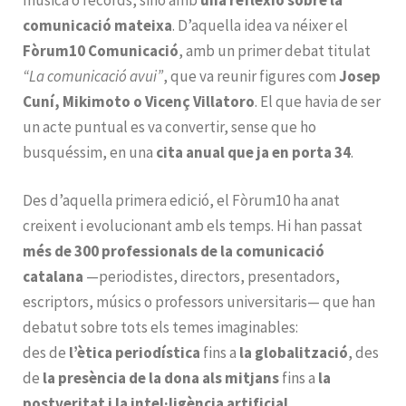
comunicació mateixa
. D’aquella idea va néixer el
Fòrum10 Comunicació
, amb un primer debat titulat
“La comunicació avui”
, que va reunir figures com
Josep
Cuní, Mikimoto o Vicenç Villatoro
. El que havia de ser
un acte puntual es va convertir, sense que ho
busquéssim, en una
cita anual que ja en porta 34
.
Des d’aquella primera edició, el Fòrum10 ha anat
creixent i evolucionant amb els temps. Hi han passat
més de 300 professionals de la comunicació
catalana
—periodistes, directors, presentadors,
escriptors, músics o professors universitaris— que han
debatut sobre tots els temes imaginables:
des de
l’ètica periodística
fins a
la globalització
, des
de
la presència de la dona als mitjans
fins a
la
postveritat i la intel·ligència artificial
.