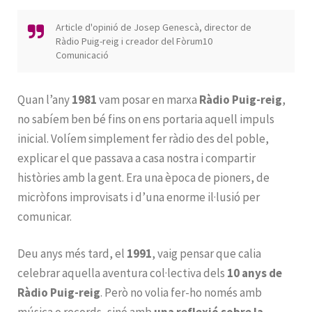
Article d'opinió de Josep Genescà, director de
Ràdio Puig-reig i creador del Fòrum10
Comunicació
Quan l’any
1981
vam posar en marxa
Ràdio Puig-reig
,
no sabíem ben bé fins on ens portaria aquell impuls
inicial. Volíem simplement fer ràdio des del poble,
explicar el que passava a casa nostra i compartir
històries amb la gent. Era una època de pioners, de
micròfons improvisats i d’una enorme il·lusió per
comunicar.
Deu anys més tard, el
1991
, vaig pensar que calia
celebrar aquella aventura col·lectiva dels
10 anys de
Ràdio Puig-reig
. Però no volia fer-ho només amb
música o records, sinó amb
una reflexió sobre la