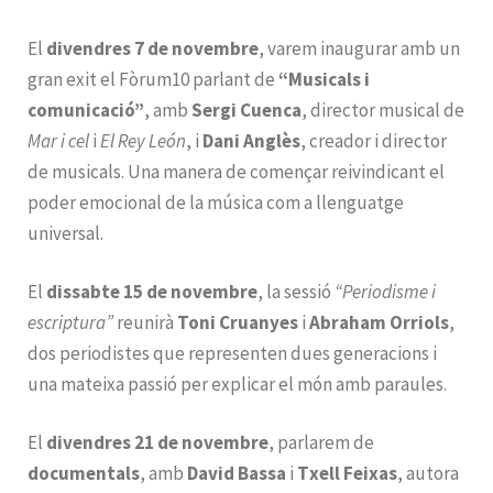
El
divendres 7 de novembre
, varem inaugurar amb un
gran exit el Fòrum10 parlant de
“Musicals i
comunicació”
, amb
Sergi Cuenca
, director musical de
Mar i cel
i
El Rey León
, i
Dani Anglès
, creador i director
de musicals. Una manera de començar reivindicant el
poder emocional de la música com a llenguatge
universal.
El
dissabte 15 de novembre
, la sessió
“Periodisme i
escriptura”
reunirà
Toni Cruanyes
i
Abraham Orriols
,
dos periodistes que representen dues generacions i
una mateixa passió per explicar el món amb paraules.
El
divendres 21 de novembre
, parlarem de
documentals
, amb
David Bassa
i
Txell Feixas
, autora