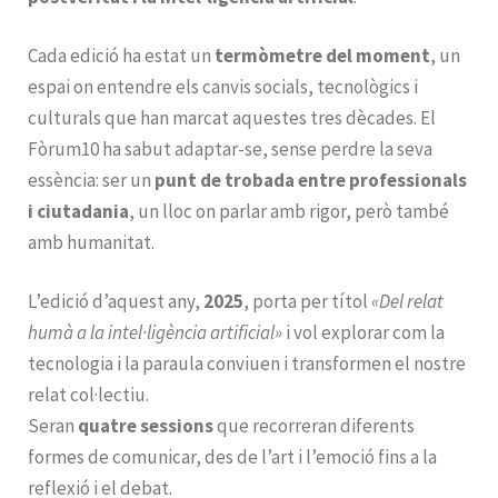
Cada edició ha estat un
termòmetre del moment
, un
espai on entendre els canvis socials, tecnològics i
culturals que han marcat aquestes tres dècades. El
Fòrum10 ha sabut adaptar-se, sense perdre la seva
essència: ser un
punt de trobada entre professionals
i ciutadania
, un lloc on parlar amb rigor, però també
amb humanitat.
L’edició d’aquest any,
2025
, porta per títol
«Del relat
humà a la intel·ligència artificial»
i vol explorar com la
tecnologia i la paraula conviuen i transformen el nostre
relat col·lectiu.
Seran
quatre sessions
que recorreran diferents
formes de comunicar, des de l’art i l’emoció fins a la
reflexió i el debat.