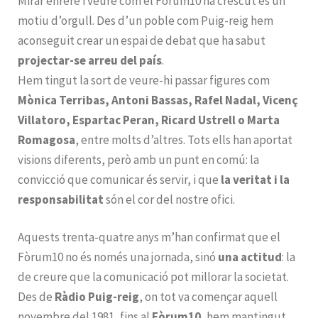
Mirar enrere i veure com el Fòrum10 ha crescut és un
motiu d’orgull. Des d’un poble com Puig-reig hem
aconseguit crear un espai de debat que ha sabut
projectar-se arreu del país
.
Hem tingut la sort de veure-hi passar figures com
Mònica Terribas, Antoni Bassas, Rafel Nadal, Vicenç
Villatoro, Espartac Peran, Ricard Ustrell o Marta
Romagosa
, entre molts d’altres. Tots ells han aportat
visions diferents, però amb un punt en comú: la
convicció que comunicar és servir, i que
la veritat i la
responsabilitat
són el cor del nostre ofici.
Aquests trenta-quatre anys m’han confirmat que el
Fòrum10 no és només una jornada, sinó
una actitud
: la
de creure que la comunicació pot millorar la societat.
Des de
Ràdio Puig-reig
, on tot va començar aquell
novembre del 1981, fins al
Fòrum10
, hem mantingut